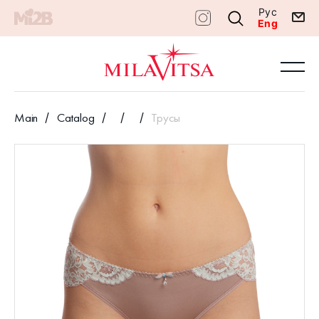
Рус
Eng
Main
Catalog
Трусы