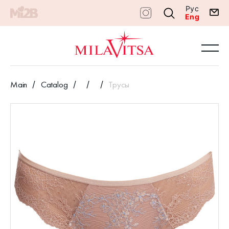
Рус
Eng
Main
Catalog
Трусы