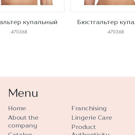
альтер купальный
Бюстгальтер куп
470368
470368
Menu
Home
Franchising
About the
Lingerie Care
company
Product
Catalog
Authenticity