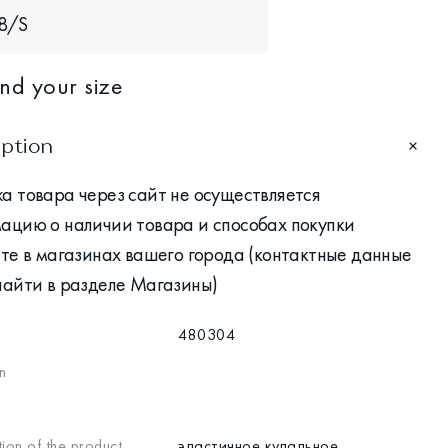
8/S
ind your size
iption
а товара через сайт не осуществляется
ацию о наличии товара и способах покупки
те в магазинах вашего города (контактные данные
найти в разделе Магазины)
480304
n
ion of the product
эластичное купальное