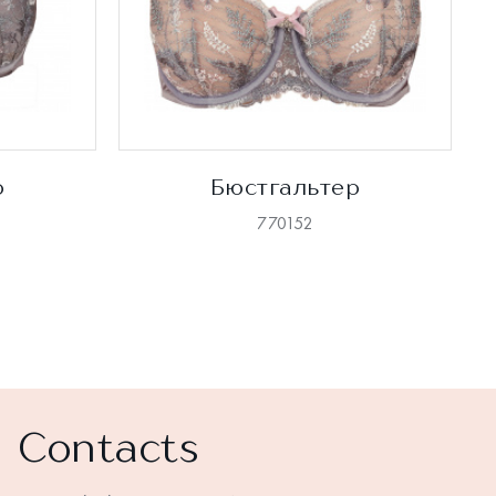
р
Бюстгальтер
770152
Contacts