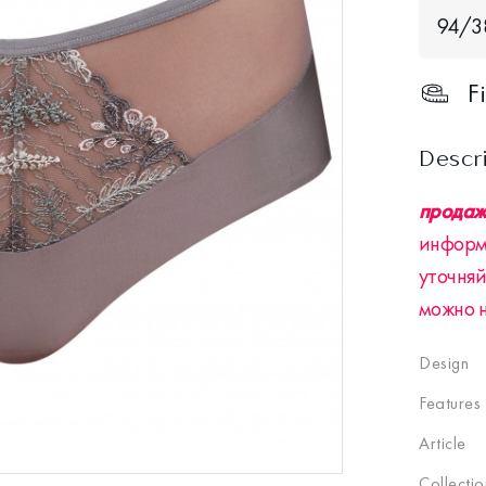
94/3
F
Descr
продажа
информ
уточняй
можно 
Design
Features
Article
Collectio