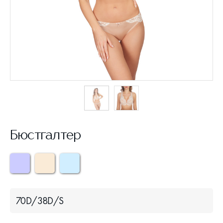
Бюстгалтер
70D/38D/S