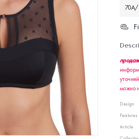
70A/
F
Descr
продажа
информ
уточняй
можно 
Design
Features
Article
Collectio