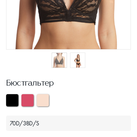
Бюстгальтер
70D/38D/S