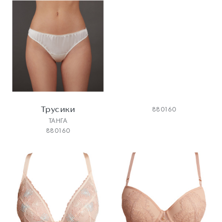
Трусики
880160
ТАНГА
880160