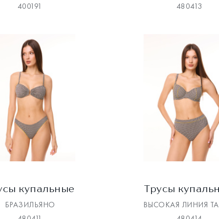
400191
480413
усы купальные
Трусы купаль
БРАЗИЛЬЯНО
ВЫСОКАЯ ЛИНИЯ Т
480411
480414