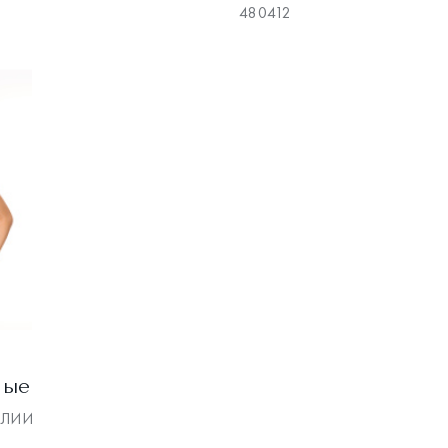
480412
ные
АЛИИ