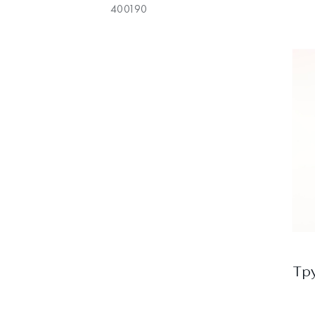
400190
Тр