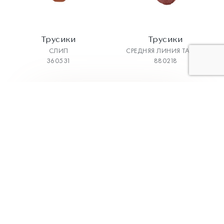
Трусики
Трусики
СЛИП
СРЕДНЯЯ ЛИНИЯ ТАЛИИ
360531
880218
3
4
5
6
7
Коллекции
Меню
Классическая
Главная
коллекция
О компании
BodyArt
Каталог
Aveline
Магазины
Трикотаж
Как выбрать