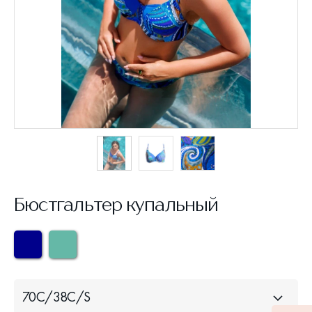
Бюстгальтер купальный
70С/38С/S