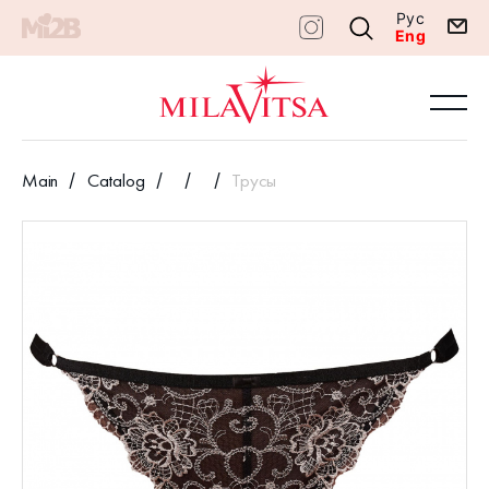
Рус
Eng
Main
Catalog
Трусы