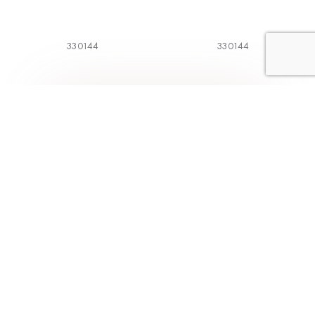
330144
330144
1
2
3
4
5
Коллекции
Меню
Классическая
Главная
коллекция
О компании
BodyArt
Каталог
Aveline
Магазины
Трикотаж
Как выбрать
Alisee
Контакты
Модная коллекция
Франчайзинг