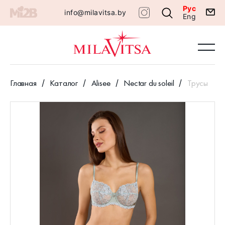
Рус
info@milavitsa.by
Eng
Главная
Каталог
Alisee
Nectar du soleil
Трусы