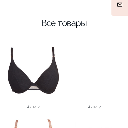
Все товары
470317
470317