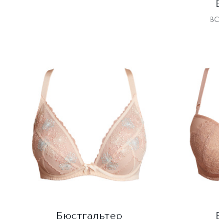
В
Бюстгальтер