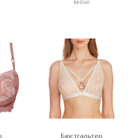
880160
р
Бюстгальтер