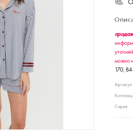
О
Опис
продажа
информ
уточняй
можно 
170; 84
Артикул
Коллекц
Серия