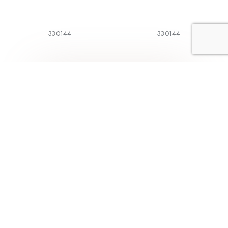
330144
330144
1
2
3
4
5
Коллекции
Меню
Классическая
Главная
коллекция
О компании
BodyArt
Каталог
Aveline
Магазины
Трикотаж
Как выбрать
Alisee
Контакты
Модная коллекция
Франчайзинг