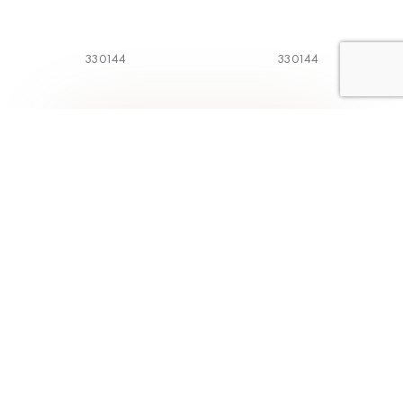
330144
330144
1
2
3
4
5
Коллекции
Меню
Классическая
Главная
коллекция
О компании
BodyArt
Каталог
Aveline
Магазины
Трикотаж
Как выбрать
Alisee
Контакты
Модная коллекция
Франчайзинг