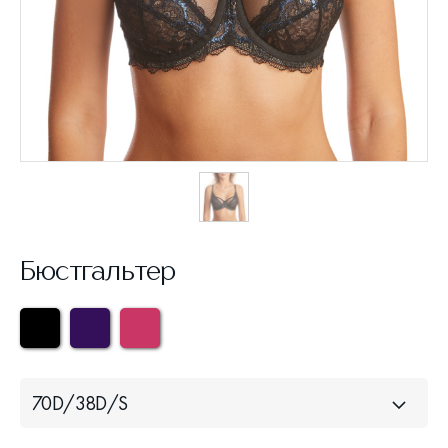
Бюстгальтер
70D/38D/S