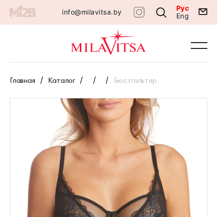
Рус
info@milavitsa.by
Eng
Главная
Каталог
Бюстгальтер