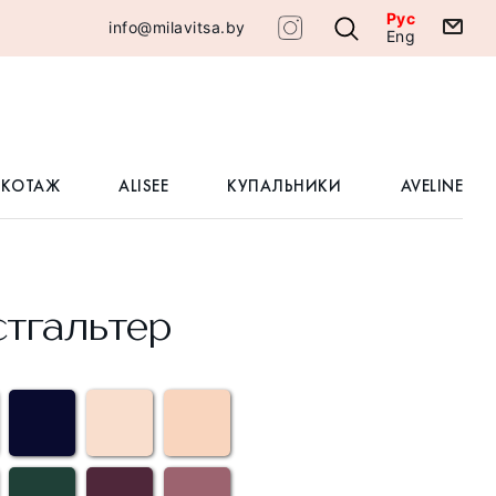
Рус
info@milavitsa.by
Eng
ИКОТАЖ
ALISEE
КУПАЛЬНИКИ
AVELINE
тгальтер