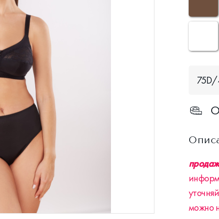
75D
О
Опис
продажа
информ
уточняй
можно 