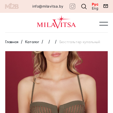
Рус
info@milavitsa.by
Eng
Главная
Каталог
Бюстгальтер купальный