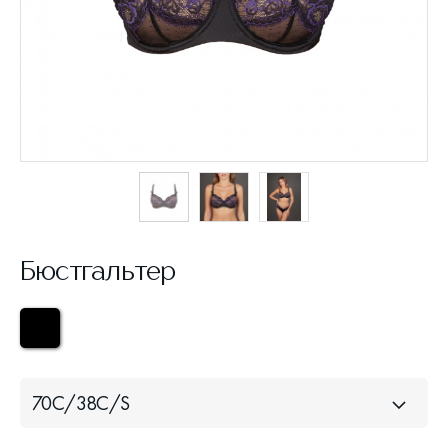
Бюстгальтер
70С/38С/S