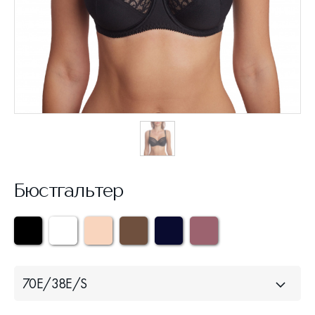
Бюстгальтер
70Е/38Е/S