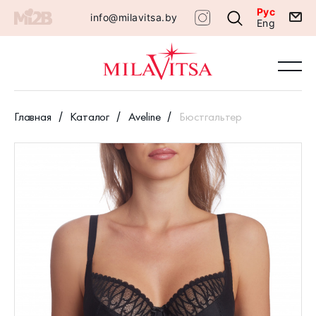
Рус
info@milavitsa.by
Eng
Главная
Каталог
Aveline
Бюстгальтер