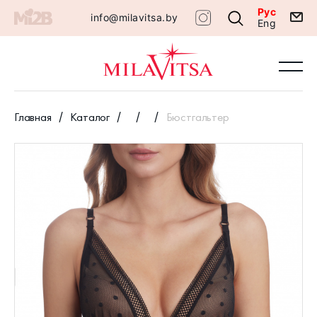
Рус
info@milavitsa.by
Eng
Главная
Каталог
Бюстгальтер