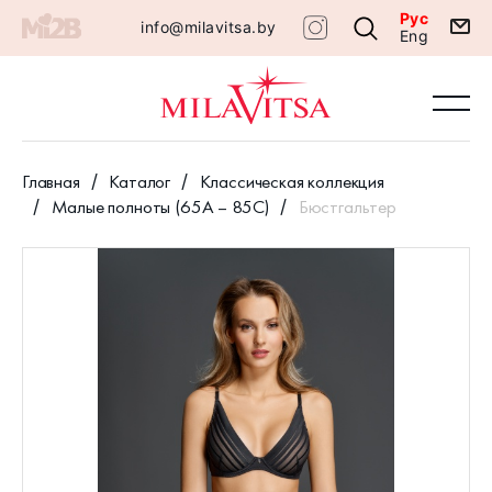
Рус
info@milavitsa.by
Eng
Главная
Каталог
Классическая коллекция
Малые полноты (65А – 85С)
Бюстгальтер