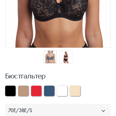
Бюстгальтер
70Е/38Е/S