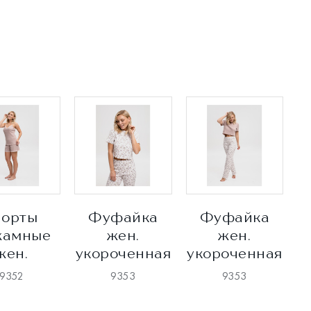
орты
Фуфайка
Фуфайка
жамные
жен.
жен.
жен.
укороченная
укороченная
9352
9353
9353