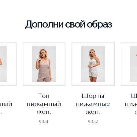
Дополни свой образ
п
Топ
Шорты
Ш
ный
пижамный
пижамные
пи
.
жен.
жен.
1
9351
9352