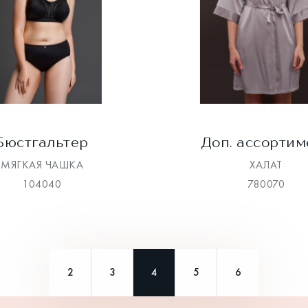
Бюстгальтер
Доп. ассортим
МЯГКАЯ ЧАШКА
ХАЛАТ
104040
780070
2
3
4
5
6