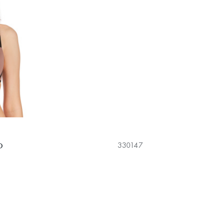
р
330147