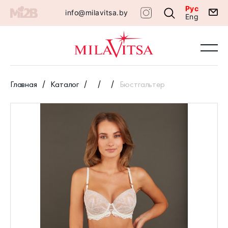
Рус
info@milavitsa.by
Eng
Главная
Каталог
Бюстгальтер