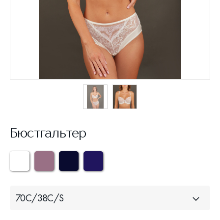
Бюстгальтер
70С/38С/S