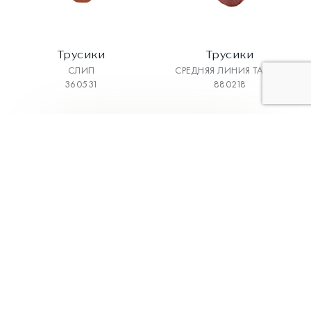
Трусики
Трусики
СЛИП
СРЕДНЯЯ ЛИНИЯ ТАЛИИ
360531
880218
3
4
5
6
7
Коллекции
Меню
Классическая
Главная
коллекция
О компании
BodyArt
Каталог
Aveline
Магазины
Трикотаж
Как выбрать