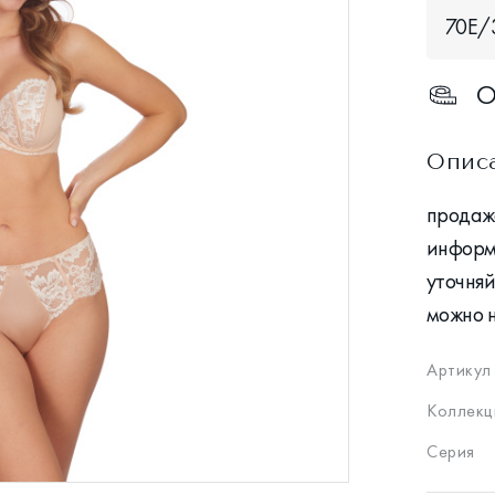
70Е/
О
Опис
продажа
информ
уточняй
можно 
Артикул
Коллекц
Серия